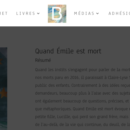
JET
LIVRES
MÉDIAS
ADHÉSI
Quand Émile est mort
Résumé
Quand les instits s’engagent pour parler de la mo
nos morts paru en 2016, il paraissait à Claire-Lyse
public des enfants. Contrairement à des idées reçues
demandeurs, beaucoup plus à l’aise avec des sujets
ont également beaucoup de questions, précises, et 
que métaphoriques. Quand Emile est mort évoque 
petite fille, Lucille, qui perd son grand frère, mais
de l’au-delà, de la vie qui continue, du deuil, de l