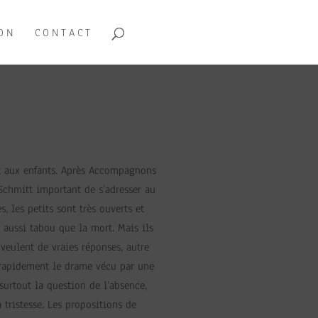
ON
CONTACT
rt aux enfants. Après Accompagnons
 Schmitt important de s’adresser au
, les petits sont très ouverts et
 aussi tabou que la mort. Mais ils
veulent de vraies réponses, autre
rapidement le drame vécu par une
 surtout la question de l’absence,
a tristesse. Les propositions de