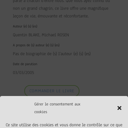
parle à chacun d’entre nous. Que vous ayez connu ou
non un grand chagrin, ce livre offre une magnifique
leçon de vie, émouvante et réconfortante.
Auteur (e) (s) (es)
Quentin BLAKE, Michael ROSEN
A propos de (s) auteur (e) (s) (es)
Pas de biographie de (s) l’auteur (e) (s) (es)
Date de parution
03/03/2005
COMMANDER LE LIVRE
Gérer le consentement aux
cookies
Ce site utilise des cookies et vous donne le contrôle sur ce que