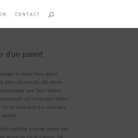
ON
CONTACT
er d'un parent
artage un savoir-faire appris
it plein d’humanité, elle donne
 communiquer avec leurs enfants
rofessionnels qui voudraient mettre
« On est aussi forts que vous dans
 adultes.
elles capacités à penser autour des
des leçons de vie et d’amour. Cet