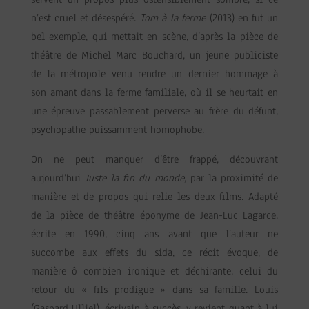
n’est cruel et désespéré.
Tom à la ferme
(2013) en fut un
bel exemple, qui mettait en scène, d’après la pièce de
théâtre de Michel Marc Bouchard, un jeune publiciste
de la métropole venu rendre un dernier hommage à
son amant dans la ferme familiale, où il se heurtait en
une épreuve passablement perverse au frère du défunt,
psychopathe puissamment homophobe.
On ne peut manquer d’être frappé, découvrant
aujourd’hui
Juste la fin du monde,
par la proximité de
manière et de propos qui relie les deux films. Adapté
de la pièce de théâtre éponyme de Jean-Luc Lagarce,
écrite en 1990, cinq ans avant que l’auteur ne
succombe aux effets du sida, ce récit évoque, de
manière ô combien ironique et déchirante, celui du
retour du « fils prodigue » dans sa famille. Louis
(Gaspard Ulliel), écrivain à succès, y revient quant à lui