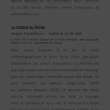
semble dépassée par les événements. Seule Catherine,
la discrète épouse d’Antoine, donne l’impression de
comprendre Louis…
La critique du Monde
Jacques Mandelbaum –
Publié le 20-09-2016
Le film est un traité clinique de la folie familiale, une saisissante
coupe in vivo de l’égarement de l’amour.
Deux veines irriguent à ce jour le corps
cinématographique du jeune Xavier Dolan, spécialiste
postmoderne des amours impossibles. La première est
pop, opératique, colorée comme une bulle de chewing-
gum qui laisse fuser l’amertume quand elle éclate. On
aura reconnu
Les Amours imaginaires
(2010)
ou
Laurence Anyways
(2012). La seconde est sobre,
concise, tranchante comme une lame. Le tournage
serré, la tentation du huis clos, le chromatisme éteint
servent un propos plus ostensiblement sombre, si ce