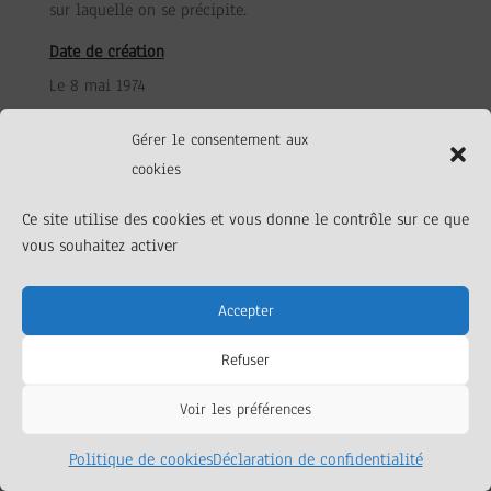
sur laquelle on se précipite.
Date de création
Le 8 mai 1974
Gérer le consentement aux
cookies
Ce site utilise des cookies et vous donne le contrôle sur ce que
vous souhaitez activer
Accepter
Elaboré par et pour l’association La Barque
Refuser
Silencieuse |
Mentions légales
Voir les préférences
Politique de cookies
Déclaration de confidentialité