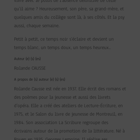
vivre avec le poids de l’absence définitive de celle
qu’il aime ? Heureusement, son père, sa grand-mère, et
quelques amis du collège sont là, à ses côtés. Et la psy
aussi, chaque semaine.
Petit à petit, ce temps noir s’éclaire et devient un
temps blanc, un temps doux, un temps heureux..
Auteur (e) (s) (es)
Rolande CAUSSE
A propos de (s) auteur (e) (s) (es)
Rolande Causse est née en 1937. Elle écrit des romans et
des poèmes pour la jeunesse et aussi des livrets
d’opéra. Elle a créé des ateliers de Lecture-Écriture, en
1975, et le Salon du livre de jeunesse de Montreuil, en
1984. Son association La Scribure regroupe des
écrivains autour de la promotion de la littérature. Né à
Rouen en 1935, Georges Lemoine. Il réalise ses