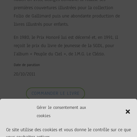
premières couvertures illustrées pour la collection
Folio de Gallimard puis une abondante production de
livres illustrés pour enfants.
En 1980, le Prix Honoré lui est décerné et, en 1991, il
reçoit le prix du livre de jeunesse de la SGDL, pour
l’album « Peuple du Ciel », de J.M.G. Le Clézio.
Date de parution
20/10/2011
COMMANDER LE LIVRE
Gérer le consentement aux
cookies
Ce site utilise des cookies et vous donne le contrôle sur ce que