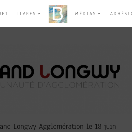
JET
LIVRES
MÉDIAS
ADHÉSI
rand Longwy Agglomération le 18 juin