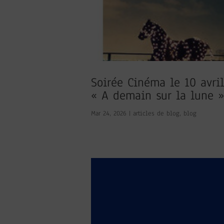
Soirée Cinéma le 10 avri
« A demain sur la lune »
Mar 24, 2026
|
articles de blog
,
blog