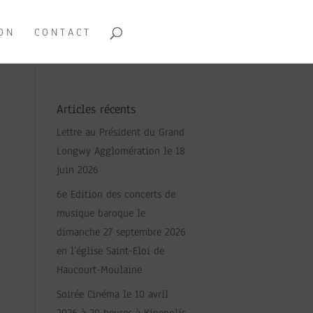
ON
CONTACT
Articles récents
Lettre au Président du Grand
Longwy Agglomération le 18
juin 2026
6e Edition des concerts de
musique baroque le
dimanche 27 septembre 2026
en l’église Saint-Eloi de
Haucourt-Moulaine
Soirée Cinéma le 10 avril