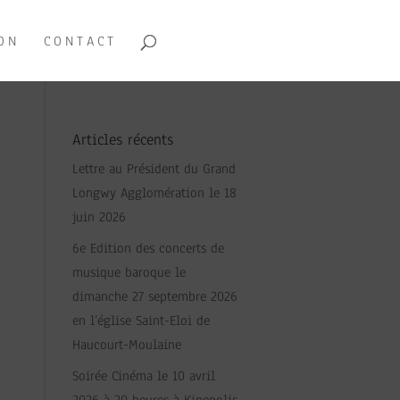
ON
CONTACT
Articles récents
Lettre au Président du Grand
Longwy Agglomération le 18
juin 2026
6e Edition des concerts de
musique baroque le
dimanche 27 septembre 2026
en l’église Saint-Eloi de
Haucourt-Moulaine
Soirée Cinéma le 10 avril