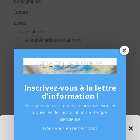
Filmographie
lecture
Livres
Livres adulte
La problématique de la mort
Le deuil
Les soins palliatifs et accompagnement
Livres enfants
L'adolescence
Inscrivez-vous à la lettre
L'enfance
d'information !
La petite enfance
Rejoignez notre liste d'envoi pour recevoir les
nouvelles de l'association La Barque
média
Silencieuse.
Gérer le consentement aux
presse
Nous vous en remercions !
cookies
Statuts