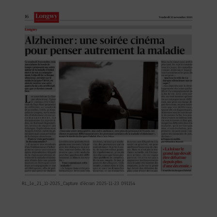
RL_le_21_11-2025_Capture d’écran 2025-11-23 091154