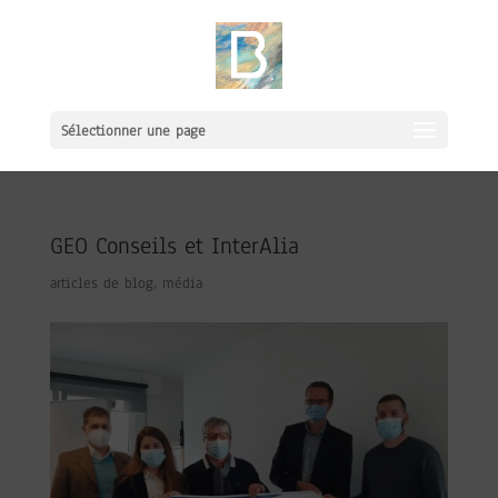
Sélectionner une page
GEO Conseils et InterAlia
articles de blog
,
média