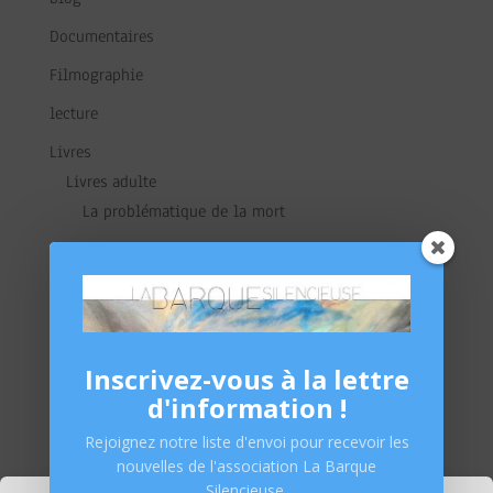
Documentaires
Filmographie
lecture
Livres
Livres adulte
La problématique de la mort
Le deuil
Les soins palliatifs et accompagnement
Livres enfants
L'adolescence
Inscrivez-vous à la lettre
L'enfance
d'information !
La petite enfance
Rejoignez notre liste d'envoi pour recevoir les
nouvelles de l'association La Barque
média
Silencieuse.