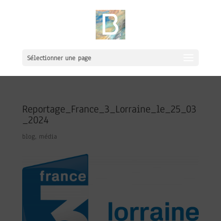
Sélectionner une page
Reportage_France_3_Lorraine_le_25_03
_2024
blog
,
média