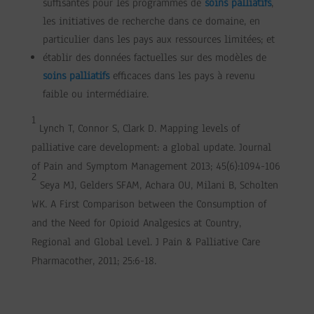
suffisantes pour les programmes de
soins palliatifs
,
les initiatives de recherche dans ce domaine, en
particulier dans les pays aux ressources limitées; et
établir des données factuelles sur des modèles de
soins palliatifs
efficaces dans les pays à revenu
faible ou intermédiaire.
1
Lynch T, Connor S, Clark D. Mapping levels of
palliative care development: a global update. Journal
of Pain and Symptom Management 2013; 45(6):1094-106
2
Seya MJ, Gelders SFAM, Achara OU, Milani B, Scholten
WK. A First Comparison between the Consumption of
and the Need for Opioid Analgesics at Country,
Regional and Global Level. J Pain & Palliative Care
Pharmacother, 2011; 25:6-18.