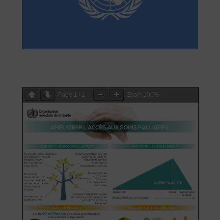
Page
1
/
1
Zoom
100%