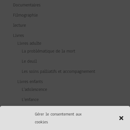
Documentaires
Filmographie
lecture
Livres
Livres adulte
La problématique de la mort
Le deuil
Les soins palliatifs et accompagnement
Livres enfants
L'adolescence
L'enfance
La petite enfance
Gérer le consentement aux
média
cookies